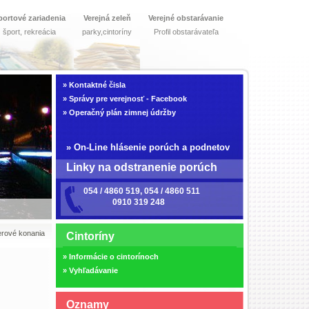
portové zariadenia
Verejná zeleň
Verejné obstarávanie
šport, rekreácia
parky,cintoríny
Profil obstarávateľa
»
Kontaktné čisla
»
Správy pre verejnosť - Facebook
»
Operačný plán zimnej údržby
»
On-Line hlásenie porúch a podnetov
Linky na odstranenie porúch
054 / 4860 519, 054 / 4860 511
0910 319 248
erové konania
Cintoríny
»
Informácie o cintorínoch
»
Vyhľadávanie
Oznamy