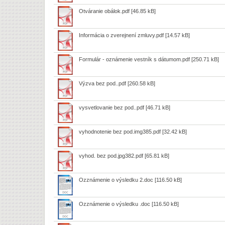
Otváranie obálok.pdf
[46.85 kB]
Informácia o zverejnení zmluvy.pdf
[14.57 kB]
Formulár - oznámenie vestník s dátumom.pdf
[250.71 kB]
Výzva bez pod..pdf
[260.58 kB]
vysvetlovanie bez pod..pdf
[46.71 kB]
vyhodnotenie bez pod.img385.pdf
[32.42 kB]
vyhod. bez pod.jpg382.pdf
[65.81 kB]
Ozznámenie o výsledku 2.doc
[116.50 kB]
Ozznámenie o výsledku .doc
[116.50 kB]