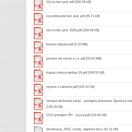
Výzva bez pod..pdf
[260.58 kB]
vysvetlovanie bez pod..pdf
[46.71 kB]
Výzva bez pod. 2025.pdf
[260.58 kB]
konnex plosina.pdf
[3.16 MB]
ponuka mb servis s.r.o..pdf
[10.03 MB]
Kupna zmluva plošina 25.pdf
[299.53 kB]
sprava o zakazke.pdf
[415.10 kB]
Verejná obchodná súťaž - prenájom priestorov Športová hal
[138.29 kB]
VOS prenájom ŠH - výzva.pdf
[118.65 kB]
deratizacia_2022_rozpis_objektov.docx
[41.11 kB]