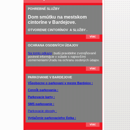
POHREBNÉ SLUŽBY
Dom smútku na mestskom
cintoríne v Bardejove.
OTVORENIE CINTORÍNOV
A SLUŽBY .
viac
OCHRANA OSOBNÝCH ÚDAJOV
Na tomto odkaze
budú pravidelne zverejňované
povinné informácie v súlade s najnovšími
usmerneniami Úradu na ochranu osobných údajov.
viac
PARKOVANIE V BARDEJOVE
Všeobecne o parkovani v meste Bardejov :
Cenník parkovania :
Parkovacie karty :
SMS parkovanie :
Parkovacie obvody :
Vytlačenie parkovacieho lístka :
viac