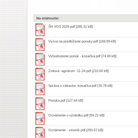
Na stiahnutie:
ŠH VOS 2024.pdf
[285.31 kB]
Výzva na predloženie ponuky.pdf
[169.89 kB]
Vyhodnotenie ponúk - kosačka.pdf
[74.49 kB]
Zmluva -agrokom -11-24.pdf
[210.00 kB]
Správa o zákazke -kosačka.pdf
[76.78 kB]
Ponuka.pdf
[127.64 kB]
Oznámenie o výsledku.pdf
[59.22 kB]
Oznámenie - vestník.pdf
[250.67 kB]