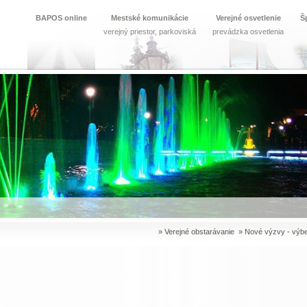
BAPOS online
Mestské komunikácie
Verejné osvetlenie
Š
verejný priestor, parkoviská
prevádzka osvetlenia
»
Verejné obstarávanie
»
Nové výzvy - výb