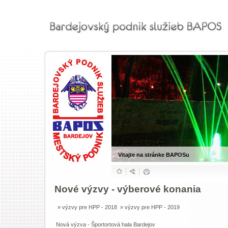
Vitajte na stránke BAPOSu
Nové výzvy - výberové konania
»
výzvy pre HPP - 2018
»
výzvy pre HPP - 2019
Nová výzva - Športortová hala Bardejov