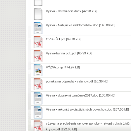
Výzva - deratizácia.docx
[42.28 kB]
Výzva - Nabíjačka elektomobilov.doc
[140.00 kB]
OVS - ŠH.pdf
[99.70 kB]
Výzva-burina pdf..pdf
[65.99 kB]
VÝZVA.bmp
[474.97 kB]
ponuka na odpredaj - valúnov.pdf
[16.36 kB]
Výzva - dopravné značenie2017.doc
[138.00 kB]
Výzva - rekonštrukcia živičných povrchov.doc
[157.50 kB]
výzva na predloženie cenovej ponuky - rekonštrukcia živič
krytov.pdf
[122.63 kB]