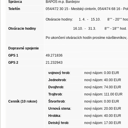
Správca
BAPOS m.p. Bardejov
Telefón
054/472 30 15 - Mestský cintorín, 054/474 68 16 - P
Otváracie hodiny: 1. 4. - 15.10. 8°° - 20°° hod
Otváracie hodiny
16.10. - 31.3. 8°° - 18°° hod.
Po ukončení otváracích hodín prosíme návštevníkov, ab
Dopravné spojenie
GPS 1
49.271836
GPS 2
21.232943
vojnový hrob
:
nový nájom: 0.00 EUR
Jednohrob
:
nový nájom: 40.00 EUR
Dvojhrob
:
nový nájom: 74.00 EUR
Trojhrob
:
nový nájom: 111.00 EUR
Cenník (10 rokov)
Štvorhrob
:
nový nájom: 0.00 EUR
Urnová stena
:
nový nájom: 20.00 EUR
Hrobka
:
nový nájom: 40.00 EUR
Detský hrob
:
nový nájom: 17.00 EUR