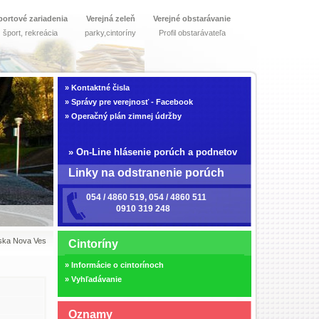
portové zariadenia
Verejná zeleň
Verejné obstarávanie
šport, rekreácia
parky,cintoríny
Profil obstarávateľa
»
Kontaktné čisla
»
Správy pre verejnosť - Facebook
»
Operačný plán zimnej údržby
»
On-Line hlásenie porúch a podnetov
Linky na odstranenie porúch
054 / 4860 519, 054 / 4860 511
0910 319 248
vska Nova Ves
Cintoríny
»
Informácie o cintorínoch
»
Vyhľadávanie
Oznamy