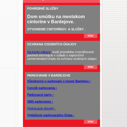
POHREBNÉ SLUŽBY
Dom smútku na mestskom
cintoríne v Bardejove.
OTVORENIE CINTORÍNOV
A SLUŽBY .
viac
OCHRANA OSOBNÝCH ÚDAJOV
Na tomto odkaze
budú pravidelne zverejňované
povinné informácie v súlade s najnovšími
usmerneniami Úradu na ochranu osobných údajov.
viac
PARKOVANIE V BARDEJOVE
Všeobecne o parkovani v meste Bardejov :
Cenník parkovania :
Parkovacie karty :
SMS parkovanie :
Parkovacie obvody :
Vytlačenie parkovacieho lístka :
viac