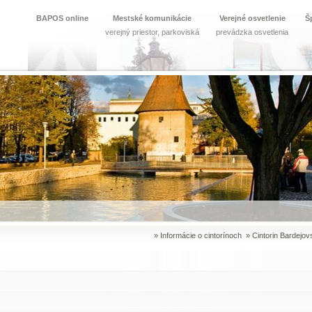
BAPOS online
Mestské komunikácie
Verejné osvetlenie
Š
verejný priestor, parkoviská
prevádzka osvetlenia
»
Informácie o cintorínoch
»
Cintorin Bardejo