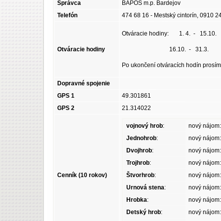
Správca
BAPOS m.p. Bardejov
Telefón
474 68 16 - Mestský cintorín, 0910 
Otváracie hodiny: 1. 4. - 15.10.
Otváracie hodiny
16.10. - 31.3. 8°° - 
Po ukončení otváracích hodín prosíme 
Dopravné spojenie
GPS 1
49.301861
GPS 2
21.314022
vojnový hrob
:
nový nájom
Jednohrob
:
nový nájom
Dvojhrob
:
nový nájom
Trojhrob
:
nový nájom
Cenník (10 rokov)
Štvorhrob
:
nový nájom
Urnová stena
:
nový nájom
Hrobka
:
nový nájom
Detský hrob
:
nový nájom