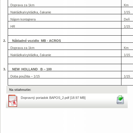
Doprava za 1km
Km
Nakládka/vykládka, čakanie
1/15
Nájom kontajnera
Deň
HR
1/15
2.
Nákladné vozidlo MB - ACROS
Doprava za 1km
Km
Nakládka/vykládka, čakanie
1/15
3.
NEW HOLLAND B – 100
Doba použitia – 1/15
1/15
Na stiahnutie:
Dopravný poriadok BAPOS_2.pdf
[18.97 MB]