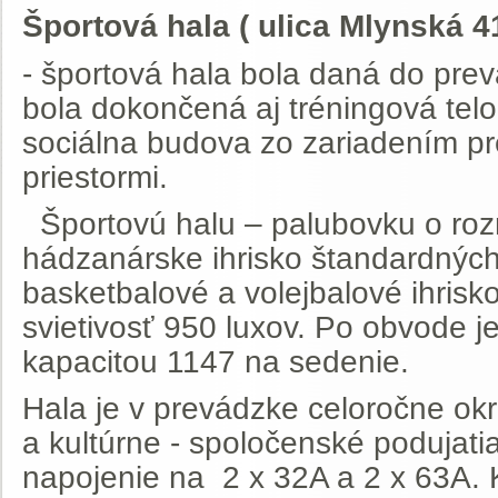
Športová hala ( ulica Mlynská 41
- športová hala bola daná do pre
bola dokončená aj tréningová tel
sociálna budova zo zariadením pr
priestormi.
Športovú halu – palubovku o roz
hádzanárske ihrisko štandardnýc
basketbalové a volejbalové ihrisk
svietivosť 950 luxov. Po obvode j
kapacitou 1147 na sedenie.
Hala je v prevádzke celoročne okr
a kultúrne - spoločenské podujati
napojenie na 2 x 32A a 2 x 63A. K 