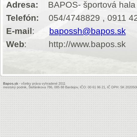
Adresa:
BAPOS- športová hala , 
Telefón:
054/4748829 , 0911 42
E-mail
:
bapossh@bapos.sk
Web
: http://www.bapos.sk
Bapos.sk
- všetky práva vyhradené 2011
mestský podnik, Štefánikova 786, 085 88 Bardejov, IČO: 00 61 96 21, IČ DPH: SK 20205